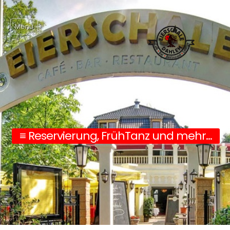
Menü
Home
≡ Reservierung, FrühTanz und mehr...
Angebote
Es wird wieder getanzt
Reservierung
Ihre Veranstaltung
Gallery